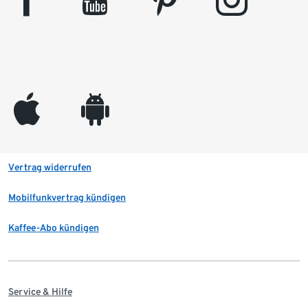
appleinc
android
Vertrag widerrufen
Mobilfunkvertrag kündigen
Kaffee-Abo kündigen
Service & Hilfe