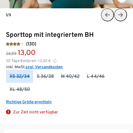
1/3
Sporttop mit integriertem BH
(130)
13,00
24,99
30-Tage-Bestpreis:
13,00
€
inkl. MwSt.
zzgl. Versandkosten
XS 32/34
S 36/38
M 40/42
L 44/46
XL 48/50
Richtige Größe ermitteln
Zur Zeit nicht verfügbar