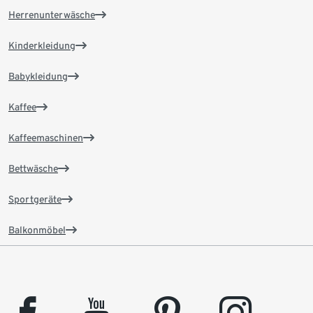
Herrenunterwäsche
Kinderkleidung
Babykleidung
Kaffee
Kaffeemaschinen
Bettwäsche
Sportgeräte
Balkonmöbel
facebook
youtube
pinterest
instagram