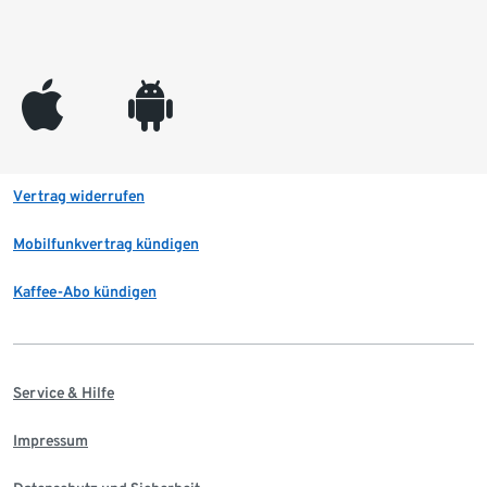
appleinc
android
Vertrag widerrufen
Mobilfunkvertrag kündigen
Kaffee-Abo kündigen
Service & Hilfe
Impressum