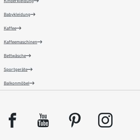
Kinderkleidung
Babykleidung
Kaffee
Kaffeemaschinen
Bettwäsche
Sportgeräte
Balkonmöbel
facebook
youtube
pinterest
instagram