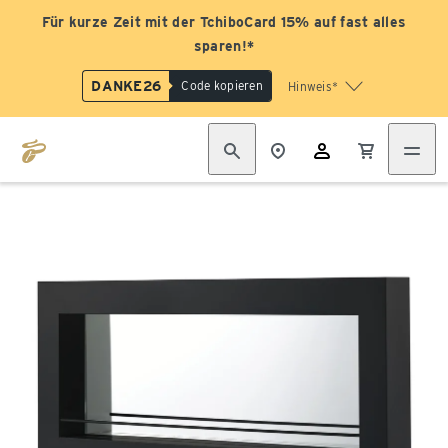
Für kurze Zeit mit der TchiboCard 15% auf fast alles
sparen!*
DANKE26
Code kopieren
Hinweis*