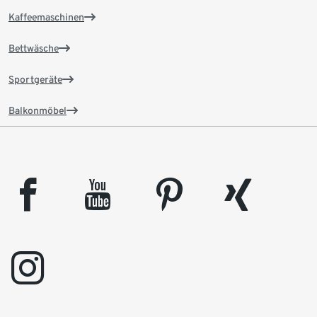
Kaffeemaschinen
Bettwäsche
Sportgeräte
Balkonmöbel
facebook
youtube
pinterest
xing
instagram