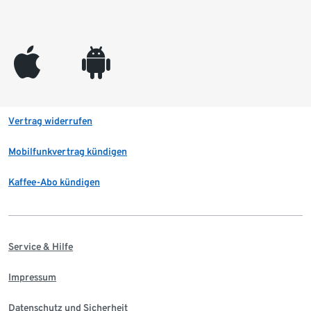
appleinc
android
Vertrag widerrufen
Mobilfunkvertrag kündigen
Kaffee-Abo kündigen
Service & Hilfe
Impressum
Datenschutz und Sicherheit