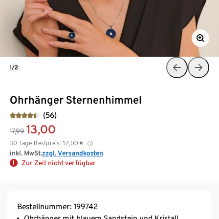
1/2
Ohrhänger Sternenhimmel
(56)
13,00
17,99
30-Tage-Bestpreis:
12,00
€
inkl. MwSt.
zzgl. Versandkosten
Zur Zeit nicht verfügbar
Bestellnummer: 199742
Ohrhänger mit blauem Sandstein und Kristall