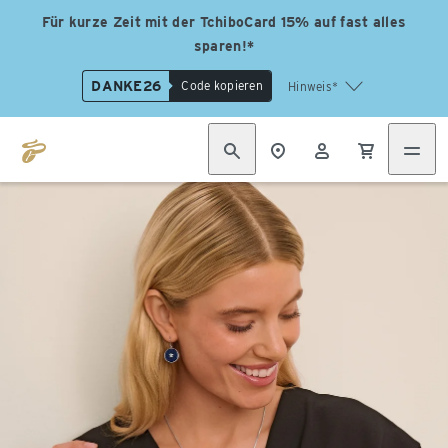
Für kurze Zeit mit der TchiboCard 15% auf fast alles
sparen!*
DANKE26
Code kopieren
Hinweis*