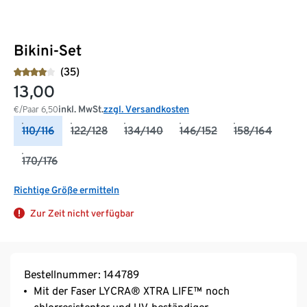
Bikini-Set
(35)
13,00
inkl. MwSt.
zzgl. Versandkosten
€/Paar
6,50
110/116
122/128
134/140
146/152
158/164
170/176
Richtige Größe ermitteln
Zur Zeit nicht verfügbar
Bestellnummer: 144789
Mit der Faser LYCRA® XTRA LIFE™ noch