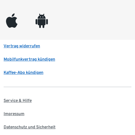
appleinc
android
Vertrag widerrufen
Mobilfunkvertrag kündigen
Kaffee-Abo kündigen
Service & Hilfe
Impressum
Datenschutz und Sicherheit