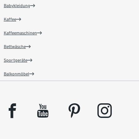
Babykleidung
Kaffee
Kaffeemaschinen
Bettwäsche
Sportgeräte
Balkonmöbel
facebook
youtube
pinterest
instagram