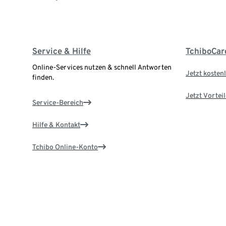
Service & Hilfe
TchiboCar
Online-Services nutzen & schnell Antworten
Jetzt kostenl
finden.
Jetzt Vortei
Service-Bereich
Hilfe & Kontakt
Tchibo Online-Konto