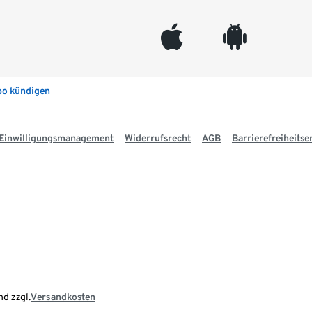
appleinc
android
bo kündigen
Einwilligungsmanagement
Widerrufsrecht
AGB
Barrierefreiheitse
nd zzgl.
Versandkosten