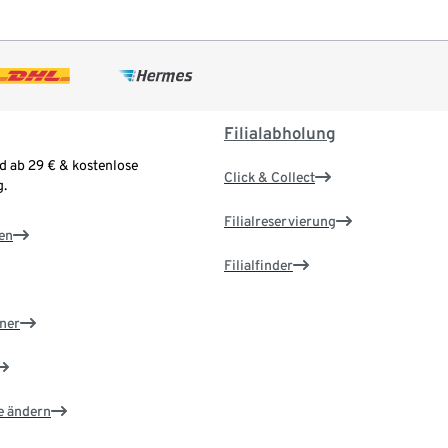
Filialabholung
d ab 29 € & kostenlose
Click & Collect
.
Filialreservierung
en
Filialfinder
ner
e ändern