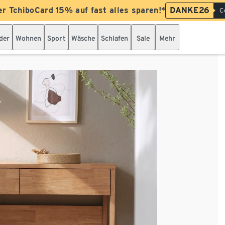
er TchiboCard 15% auf fast alles sparen!*
DANKE26
C
der
Wohnen
Sport
Wäsche
Schlafen
Sale
Mehr