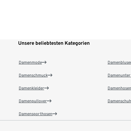
Unsere beliebtesten Kategorien
Damenmode
Damenbluse
Damenschmuck
Damenunter
Damenkleider
Damenhose
Damenpullover
Damenschuh
Damensporthosen