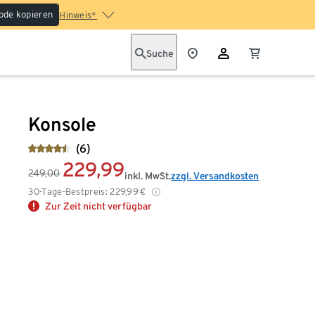
ode kopieren
Hinweis*
Suche
Konsole
(6)
229,99
249,00
inkl. MwSt.
zzgl. Versandkosten
30-Tage-Bestpreis:
229,99
€
Zur Zeit nicht verfügbar