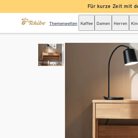
Für kurze Zeit mit d
Themenwelten
Kaffee
Damen
Herren
Kin