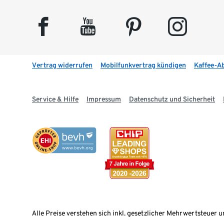
facebook
youtube
pinterest
instagram
Vertrag widerrufen
Mobilfunkvertrag kündigen
Kaffee-A
Service & Hilfe
Impressum
Datenschutz und Sicherheit
Alle Preise verstehen sich inkl. gesetzlicher Mehrwertsteuer u