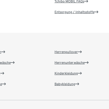
Tchibo MOBIL FAQs
Entsorgung / Inhaltsstoffe
n
Herrenpullover
wäsche
Herrenunterwäsche
n
Kinderkleidung
e
Babykleidung