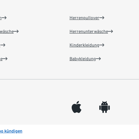
n
Herrenpullover
wäsche
Herrenunterwäsche
n
Kinderkleidung
e
Babykleidung
appleinc
android
bo kündigen