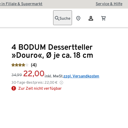
 in Filiale & Supermarkt
Service & Hilfe
Suche
4 BODUM Dessertteller
»Douro«, Ø je ca. 18 cm
(4)
22,00
34,99
inkl. MwSt.
zzgl. Versandkosten
30-Tage-Bestpreis:
22,00
€
Zur Zeit nicht verfügbar