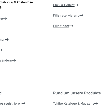
d ab 29 € & kostenlose
Click & Collect
.
Filialreservierung
en
Filialfinder
ner
e ändern
d
Rund um unsere Produkte
os registrieren
Tchibo Kataloge & Magazine