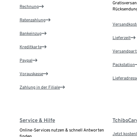
Gratisversan
Rechnung
Rücksendung
Ratenzahlung
Versandkost
Bankeinzug
Lieferzeit
Kreditkarte
Versandpart
Paypal
Packstation
Vorauskasse
Lieferadress
Zahlung in der Filiale
Service & Hilfe
TchiboCar
Online-Services nutzen & schnell Antworten
Jetzt kostenl
finden.