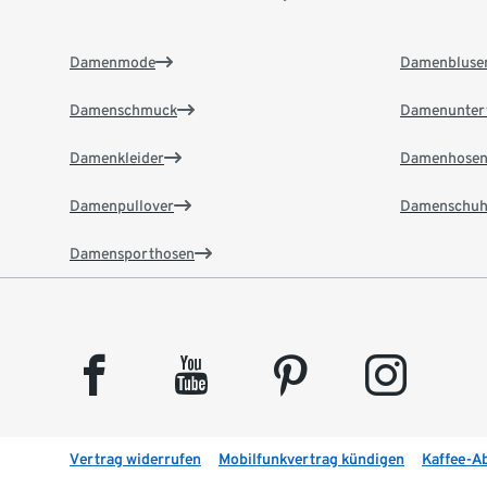
Damenmode
Damenbluse
Damenschmuck
Damenunter
Damenkleider
Damenhose
Damenpullover
Damenschuh
Damensporthosen
facebook
youtube
pinterest
instagram
Vertrag widerrufen
Mobilfunkvertrag kündigen
Kaffee-A