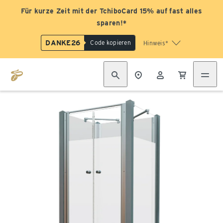
Für kurze Zeit mit der TchiboCard 15% auf fast alles
sparen!*
DANKE26
Code kopieren
Hinweis*