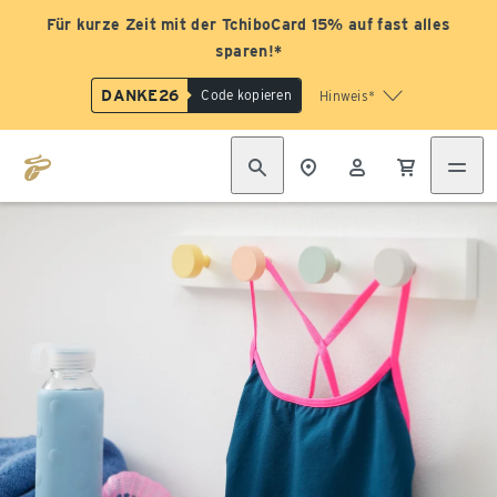
Für kurze Zeit mit der TchiboCard 15% auf fast alles
sparen!*
DANKE26
Code kopieren
Hinweis*