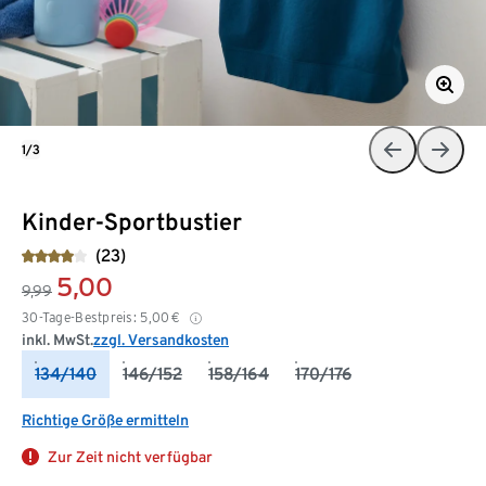
1/3
Kinder-Sportbustier
(23)
5,00
9,99
30-Tage-Bestpreis:
5,00
€
inkl. MwSt.
zzgl. Versandkosten
134/140
146/152
158/164
170/176
Richtige Größe ermitteln
Zur Zeit nicht verfügbar