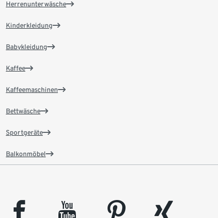
Herrenunterwäsche
Kinderkleidung
Babykleidung
Kaffee
Kaffeemaschinen
Bettwäsche
Sportgeräte
Balkonmöbel
facebook
youtube
pinterest
xing