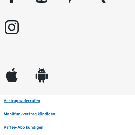
instagram
appleinc
android
Vertrag widerrufen
Mobilfunkvertrag kündigen
Kaffee-Abo kündigen