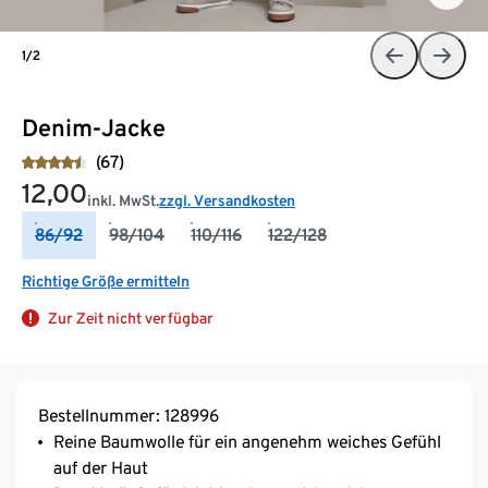
1/2
Denim-Jacke
(67)
12,00
inkl. MwSt.
zzgl. Versandkosten
86/92
98/104
110/116
122/128
Richtige Größe ermitteln
Zur Zeit nicht verfügbar
Bestellnummer: 128996
Reine Baumwolle für ein angenehm weiches Gefühl
auf der Haut