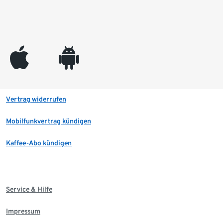
appleinc
android
Vertrag widerrufen
Mobilfunkvertrag kündigen
Kaffee-Abo kündigen
Service & Hilfe
Impressum