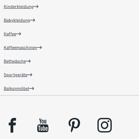
Kinderkleidung
Babykleidung
Kaffee
Kaffeemaschinen
Bettwäsche
Sportgeräte
Balkonmöbel
facebook
youtube
pinterest
instagram