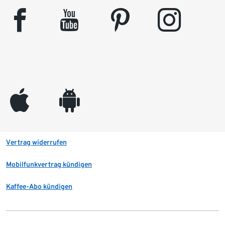
facebook
youtube
pinterest
instagram
appleinc
android
Vertrag widerrufen
Mobilfunkvertrag kündigen
Kaffee-Abo kündigen