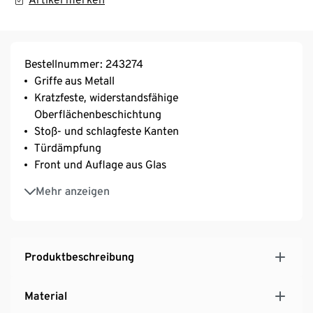
Bestellnummer: 243274
Griffe aus Metall
Kratzfeste, widerstandsfähige
Oberflächenbeschichtung
Stoß- und schlagfeste Kanten
Türdämpfung
Front und Auflage aus Glas
Verstellbare Einlegeböden
Mehr anzeigen
MADE IN GERMANY
Hersteller: Germania
Ein Element unserer »Genova«-Möbel-Serie
Produktbeschreibung
Material