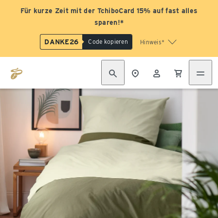
Für kurze Zeit mit der TchiboCard 15% auf fast alles
sparen!*
DANKE26
Code kopieren
Hinweis*