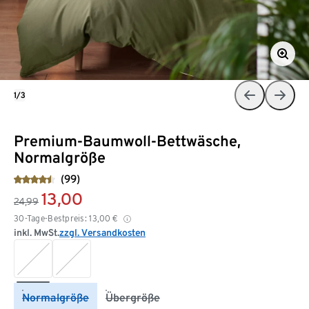
1/3
Premium-Baumwoll-Bettwäsche,
Normalgröße
(99)
13,00
24,99
30-Tage-Bestpreis:
13,00
€
inkl. MwSt.
zzgl. Versandkosten
Normalgröße
Übergröße