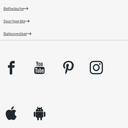
Bettwäsche
Sportgeräte
Balkonmöbel
facebook
youtube
pinterest
instagram
appleinc
android