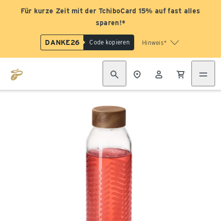
Für kurze Zeit mit der TchiboCard 15% auf fast alles
sparen!*
DANKE26
Code kopieren
Hinweis*