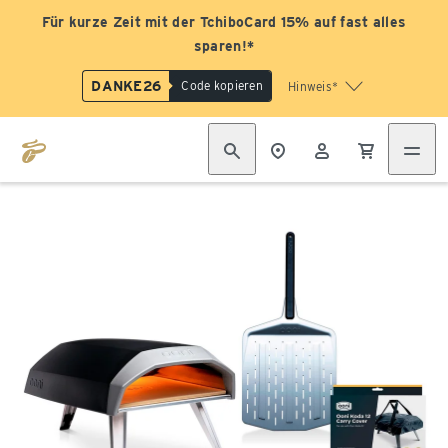
Für kurze Zeit mit der TchiboCard 15% auf fast alles
sparen!*
DANKE26
Code kopieren
Hinweis*