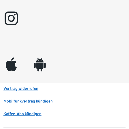
instagram
appleinc
android
Vertrag widerrufen
Mobilfunkvertrag kündigen
Kaffee-Abo kündigen