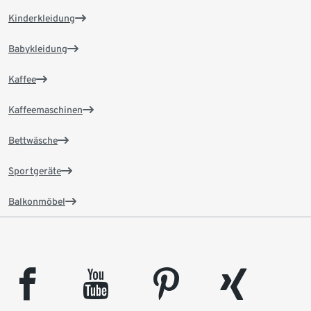
Kinderkleidung
Babykleidung
Kaffee
Kaffeemaschinen
Bettwäsche
Sportgeräte
Balkonmöbel
facebook
youtube
pinterest
xing