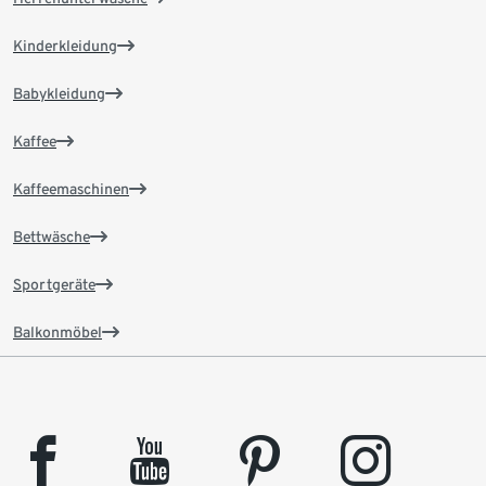
Kinderkleidung
Babykleidung
Kaffee
Kaffeemaschinen
Bettwäsche
Sportgeräte
Balkonmöbel
facebook
youtube
pinterest
instagram