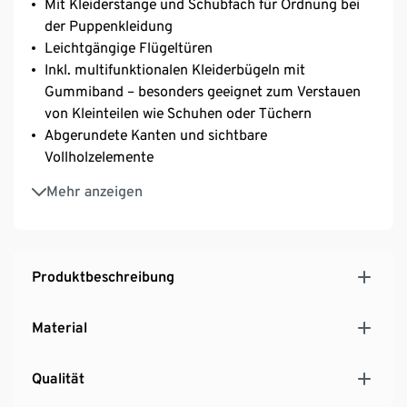
Mit Kleiderstange und Schubfach für Ordnung bei
der Puppenkleidung
Leichtgängige Flügeltüren
Inkl. multifunktionalen Kleiderbügeln mit
Gummiband – besonders geeignet zum Verstauen
von Kleinteilen wie Schuhen oder Tüchern
Abgerundete Kanten und sichtbare
Vollholzelemente
Skandinavische Geradlinigkeit, zurückhaltende
Mehr anzeigen
Farbgebung und wiederkehrende
Gestaltungselemente der Puppenmöbelserie »Little
Button« von small foot ergeben harmonisches
Gesamtbild
Produktbeschreibung
Material
Qualität