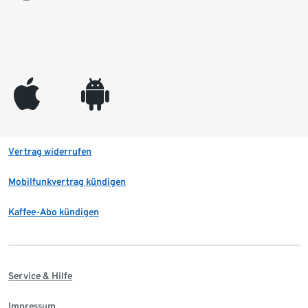
appleinc
android
Vertrag widerrufen
Mobilfunkvertrag kündigen
Kaffee-Abo kündigen
Service & Hilfe
Impressum