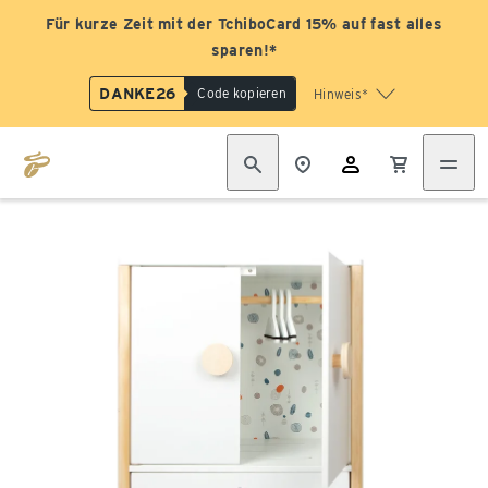
Für kurze Zeit mit der TchiboCard 15% auf fast alles
sparen!*
DANKE26
Code kopieren
Hinweis*