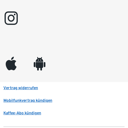
instagram
appleinc
android
Vertrag widerrufen
Mobilfunkvertrag kündigen
Kaffee-Abo kündigen