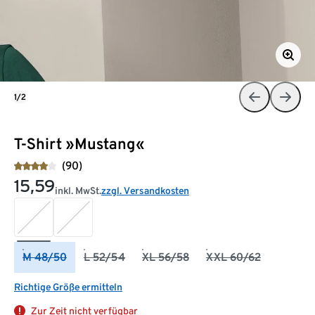
1/2
T-Shirt »Mustang«
(90)
15,59
inkl. MwSt.
zzgl. Versandkosten
M 48/50
L 52/54
XL 56/58
XXL 60/62
Richtige Größe ermitteln
Zur Zeit nicht verfügbar