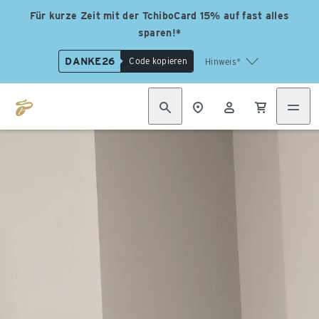
Für kurze Zeit mit der TchiboCard 15% auf fast alles
sparen!*
DANKE26
Code kopieren
Hinweis*