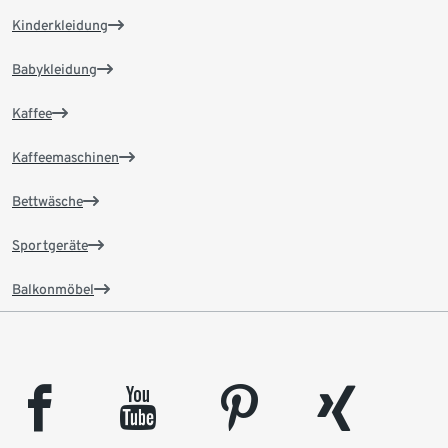
Kinderkleidung
Babykleidung
Kaffee
Kaffeemaschinen
Bettwäsche
Sportgeräte
Balkonmöbel
facebook
youtube
pinterest
xing