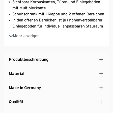
Sichtbare Korpuskanten, Türen und Einlegeböden
mit Multiplexkante
Schuhschrank mit 1 Klappe und 2 offenen Bereichen
In den offenen Bereichen ist je 1 höhenverstellbarer
Einlegeboden für individuell anpassbaren Stauraum
Klappe mit Klickscharnieren – einfache Montage im
Mehr anzeigen
Handumdrehen
Inkl. Wandhalterung für die Wandmontage
Inkl. höhenverstellbarer Füße mit Bodenschonern
MADE IN GERMANY
Produktbeschreibung
Material
Made in Germany
Qualität