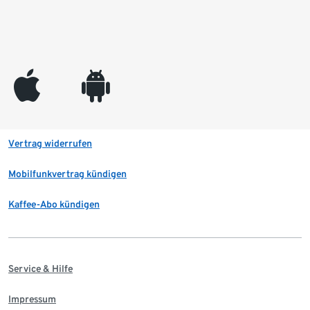
appleinc
android
Vertrag widerrufen
Mobilfunkvertrag kündigen
Kaffee-Abo kündigen
Service & Hilfe
Impressum