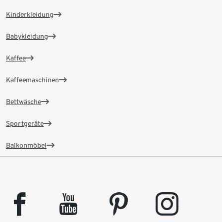
Kinderkleidung
Babykleidung
Kaffee
Kaffeemaschinen
Bettwäsche
Sportgeräte
Balkonmöbel
facebook
youtube
pinterest
instagram