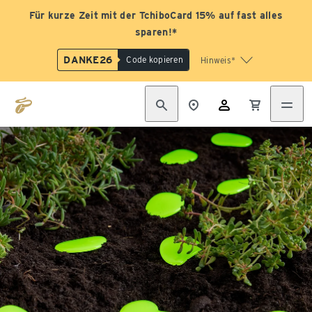
Für kurze Zeit mit der TchiboCard 15% auf fast alles
sparen!*
DANKE26
Code kopieren
Hinweis*