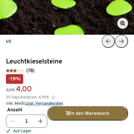
1/2
Leuchtkieselsteine
(78)
-19%
4,00
4,99
30-Tage-Bestpreis:
4,99
€
inkl. MwSt.
zzgl. Versandkosten
Anzahl
In den Warenkorb
Auf Lager