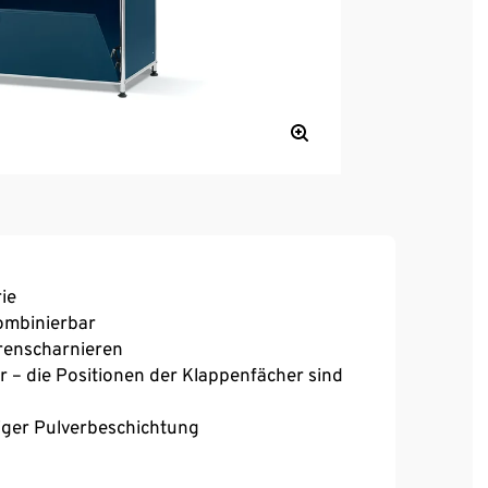
ie
kombinierbar
erenscharnieren
r – die Positionen der Klappenfächer sind
iger Pulverbeschichtung
fen
 einen festen Stand auch auf unebenen