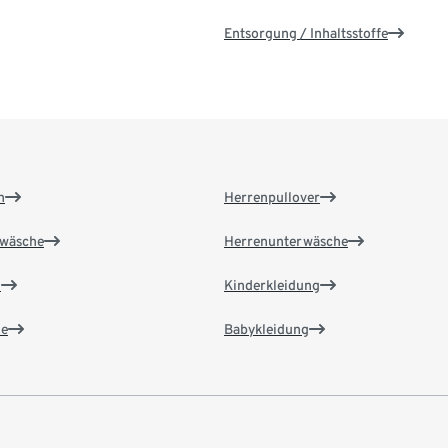
Entsorgung / Inhaltsstoffe
n
Herrenpullover
wäsche
Herrenunterwäsche
n
Kinderkleidung
e
Babykleidung