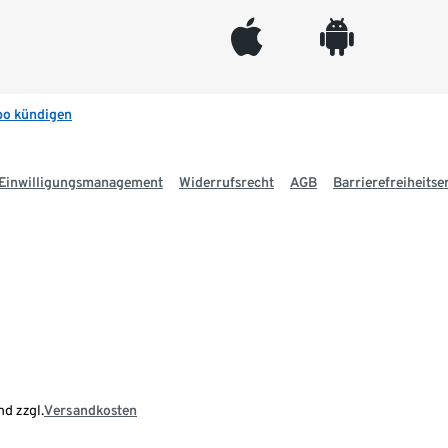
appleinc
android
bo kündigen
Einwilligungsmanagement
Widerrufsrecht
AGB
Barrierefreiheitse
nd zzgl.
Versandkosten