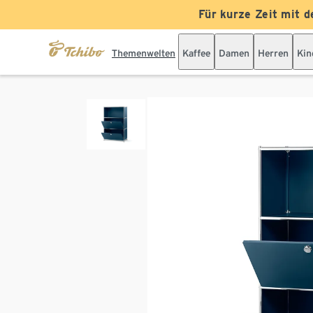
Für kurze Zeit mit d
Themenwelten
Kaffee
Damen
Herren
Kin