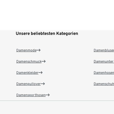
Unsere beliebtesten Kategorien
Damenmode
Damenbluse
Damenschmuck
Damenunter
Damenkleider
Damenhose
Damenpullover
Damenschuh
Damensporthosen