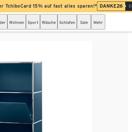
er TchiboCard 15% auf fast alles sparen!*
DANKE26
C
der
Wohnen
Sport
Wäsche
Schlafen
Sale
Mehr