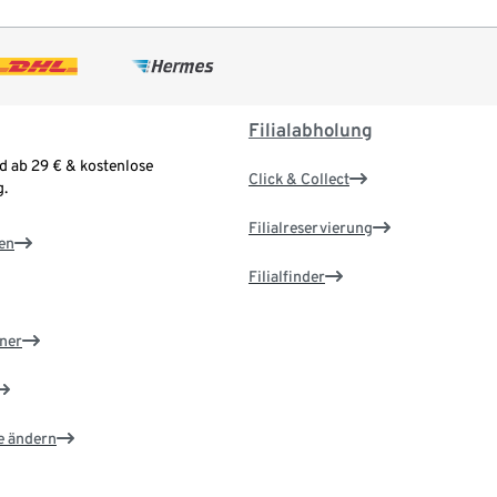
Filialabholung
d ab 29 € & kostenlose
Click & Collect
.
Filialreservierung
en
Filialfinder
ner
e ändern