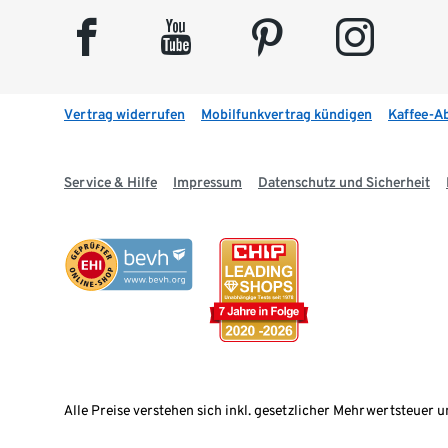
facebook
youtube
pinterest
instagram
Vertrag widerrufen
Mobilfunkvertrag kündigen
Kaffee-A
Service & Hilfe
Impressum
Datenschutz und Sicherheit
Alle Preise verstehen sich inkl. gesetzlicher Mehrwertsteuer u