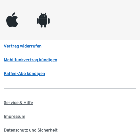
appleinc
android
Vertrag widerrufen
Mobilfunkvertrag kündigen
Kaffee-Abo kündigen
Service & Hilfe
Impressum
Datenschutz und Sicherheit