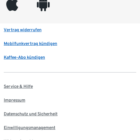
appleinc
android
Vertrag widerrufen
Mobilfunkvertrag kündigen
Kaffee-Abo kündigen
Service & Hilfe
Impressum
Datenschutz und Sicherheit
Einwilligungsmanagement