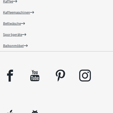
Kaffee
Kaffeemaschinen
Bettwäsche
Sportgeräte
Balkonmöbel
facebook
youtube
pinterest
instagram