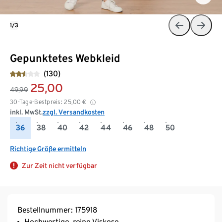
1/3
Gepunktetes Webkleid
(130)
25,00
49,99
30-Tage-Bestpreis:
25,00
€
inkl. MwSt.
zzgl. Versandkosten
36
38
40
42
44
46
48
50
Richtige Größe ermitteln
Zur Zeit nicht verfügbar
Bestellnummer: 175918
Hochwertige, reine Viskose