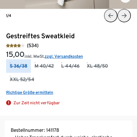
1/4
Gestreiftes Sweatkleid
(534)
15,00
inkl. MwSt.
zzgl. Versandkosten
S 36/38
M 40/42
L 44/46
XL 48/50
XXL 52/54
Richtige Größe ermitteln
Zur Zeit nicht verfügbar
Bestellnummer: 141178