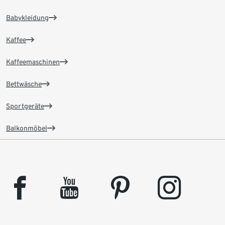
Babykleidung
Kaffee
Kaffeemaschinen
Bettwäsche
Sportgeräte
Balkonmöbel
facebook
youtube
pinterest
instagram