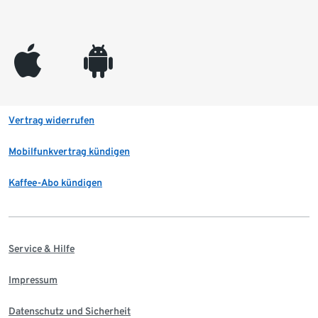
appleinc
android
Vertrag widerrufen
Mobilfunkvertrag kündigen
Kaffee-Abo kündigen
Service & Hilfe
Impressum
Datenschutz und Sicherheit