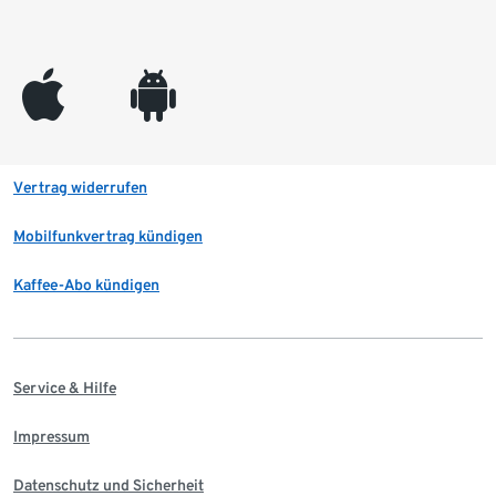
appleinc
android
Vertrag widerrufen
Mobilfunkvertrag kündigen
Kaffee-Abo kündigen
Service & Hilfe
Impressum
Datenschutz und Sicherheit