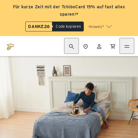
Für kurze Zeit mit der TchiboCard 15% auf fast alles
sparen!*
DANKE26
Code kopieren
Hinweis*