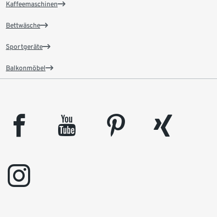
Kaffeemaschinen
Bettwäsche
Sportgeräte
Balkonmöbel
facebook
youtube
pinterest
xing
instagram