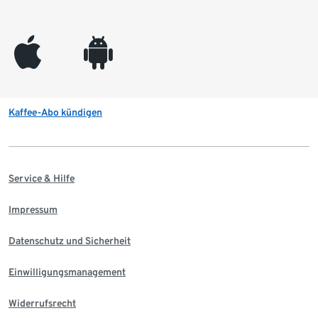
appleinc
android
Kaffee-Abo kündigen
Service & Hilfe
Impressum
Datenschutz und Sicherheit
Einwilligungsmanagement
Widerrufsrecht