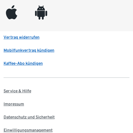
appleinc
android
Vertrag widerrufen
Mobilfunkvertrag kündigen
Kaffee-Abo kündigen
Service & Hilfe
Impressum
Datenschutz und Sicherheit
Einwilligungsmanagement