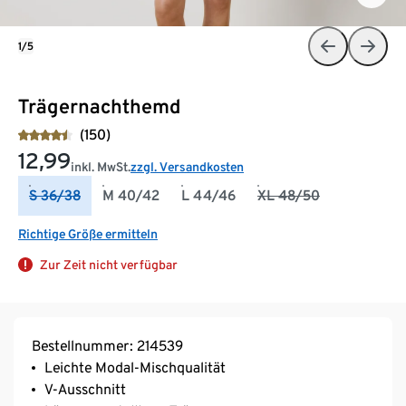
1/5
Trägernachthemd
(150)
12,99
inkl. MwSt.
zzgl. Versandkosten
S 36/38
M 40/42
L 44/46
XL 48/50
Richtige Größe ermitteln
Zur Zeit nicht verfügbar
Bestellnummer: 214539
Leichte Modal-Mischqualität
V-Ausschnitt