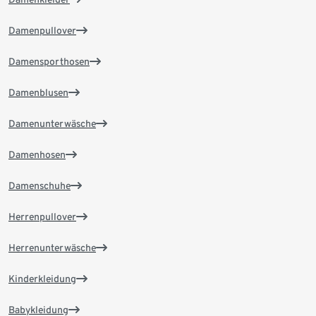
Damenpullover
Damensporthosen
Damenblusen
Damenunterwäsche
Damenhosen
Damenschuhe
Herrenpullover
Herrenunterwäsche
Kinderkleidung
Babykleidung