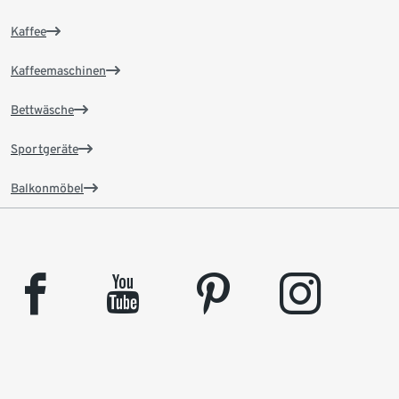
Kaffee
Kaffeemaschinen
Bettwäsche
Sportgeräte
Balkonmöbel
facebook
youtube
pinterest
instagram