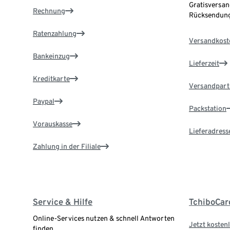
Gratisversan
Rechnung
Rücksendung
Ratenzahlung
Versandkost
Bankeinzug
Lieferzeit
Kreditkarte
Versandpart
Paypal
Packstation
Vorauskasse
Lieferadress
Zahlung in der Filiale
Service & Hilfe
TchiboCar
Online-Services nutzen & schnell Antworten
Jetzt kostenl
finden.