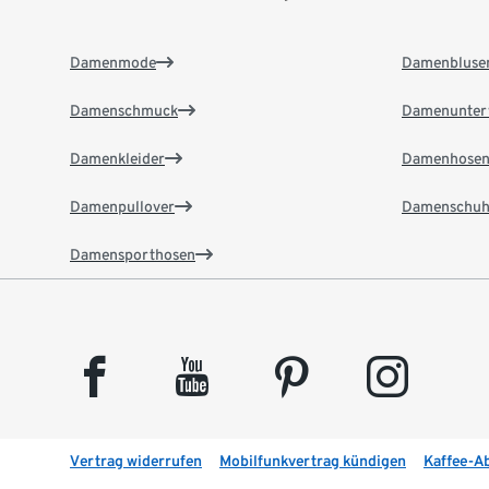
Damenmode
Damenbluse
Damenschmuck
Damenunter
Damenkleider
Damenhose
Damenpullover
Damenschuh
Damensporthosen
facebook
youtube
pinterest
instagram
Vertrag widerrufen
Mobilfunkvertrag kündigen
Kaffee-A