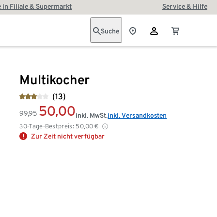
 in Filiale & Supermarkt
Service & Hilfe
Suche
Multikocher
(13)
50,00
99,95
inkl. MwSt.
inkl. Versandkosten
30-Tage-Bestpreis:
50,00
€
Zur Zeit nicht verfügbar