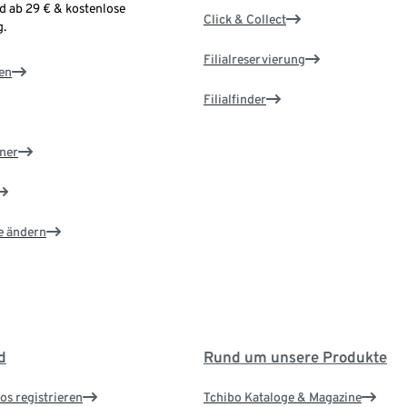
d ab 29 € & kostenlose
Click & Collect
.
Filialreservierung
en
Filialfinder
ner
e ändern
d
Rund um unsere Produkte
os registrieren
Tchibo Kataloge & Magazine