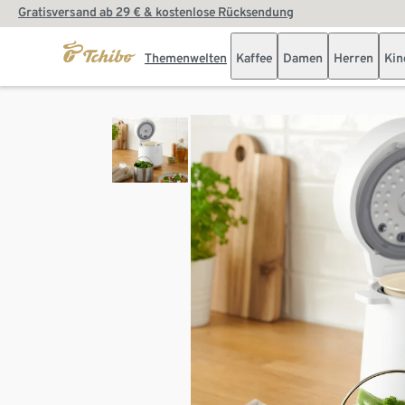
Gratisversand ab 29 € & kostenlose Rücksendung
Themenwelten
Kaffee
Damen
Herren
Kin