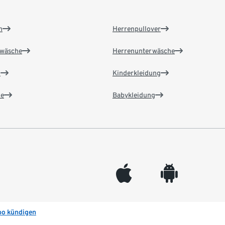
n
Herrenpullover
wäsche
Herrenunterwäsche
n
Kinderkleidung
e
Babykleidung
appleinc
android
bo kündigen