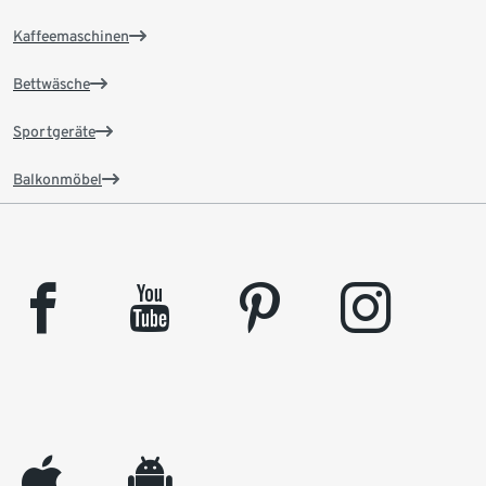
Kaffeemaschinen
Bettwäsche
Sportgeräte
Balkonmöbel
facebook
youtube
pinterest
instagram
appleinc
android