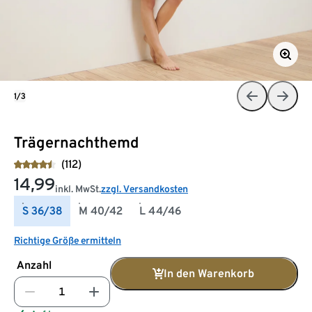
1/3
Trägernachthemd
(112)
14,99
inkl. MwSt.
zzgl. Versandkosten
S 36/38
M 40/42
L 44/46
Richtige Größe ermitteln
Anzahl
In den Warenkorb