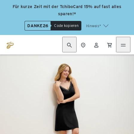
Für kurze Zeit mit der TchiboCard 15% auf fast alles
sparen!*
DANKE26
Code kopieren
Hinweis*