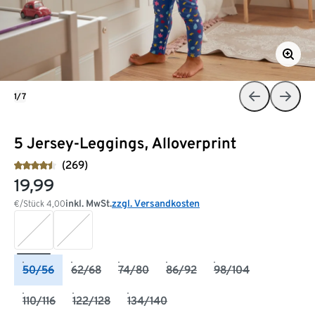
1/7
5 Jersey-Leggings, Alloverprint
(269)
19,99
inkl. MwSt.
zzgl. Versandkosten
€/Stück
4,00
50/56
62/68
74/80
86/92
98/104
110/116
122/128
134/140