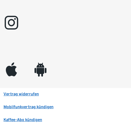
instagram
appleinc
android
Vertrag widerrufen
Mobilfunkvertrag kündigen
Kaffee-Abo kündigen