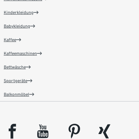
Kinderkleidung
Babykleidung
Kaffee
Kaffeemaschinen
Bettwäsche
Sportgeräte
Balkonmöbel
facebook
youtube
pinterest
xing