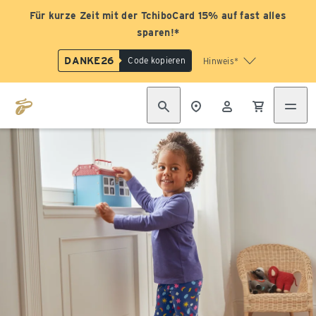
Für kurze Zeit mit der TchiboCard 15% auf fast alles
sparen!*
DANKE26
Code kopieren
Hinweis*