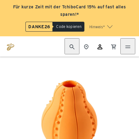
Für kurze Zeit mit der TchiboCard 15% auf fast alles
sparen!*
DANKE26
Code kopieren
Hinweis*