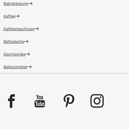
Babykleidung
Kaffee
Kaffeemaschinen
Bettwäsche
Sportgeräte
Balkonmöbel
facebook
youtube
pinterest
instagram