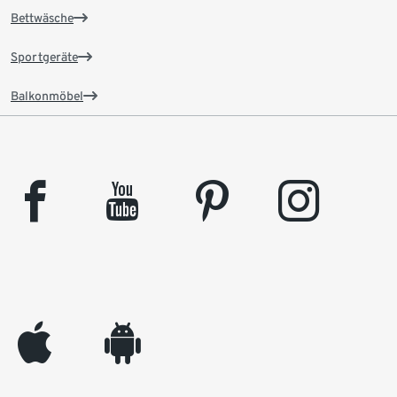
Bettwäsche
Sportgeräte
Balkonmöbel
facebook
youtube
pinterest
instagram
appleinc
android