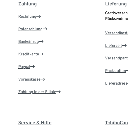
Zahlung
Lieferung
Gratisversan
Rechnung
Rücksendung
Ratenzahlung
Versandkost
Bankeinzug
Lieferzeit
Kreditkarte
Versandpart
Paypal
Packstation
Vorauskasse
Lieferadress
Zahlung in der Filiale
Service & Hilfe
TchiboCar