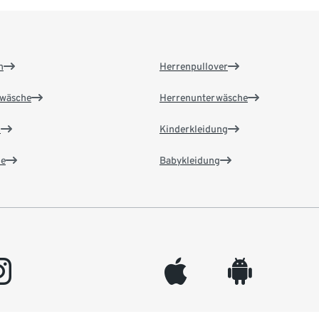
n
Herrenpullover
wäsche
Herrenunterwäsche
n
Kinderkleidung
e
Babykleidung
gram
appleinc
android