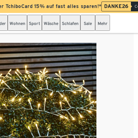
er TchiboCard 15% auf fast alles sparen!*
DANKE26
C
der
Wohnen
Sport
Wäsche
Schlafen
Sale
Mehr