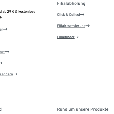
Filialabholung
d ab 29 € & kostenlose
Click & Collect
.
Filialreservierung
en
Filialfinder
ner
e ändern
d
Rund um unsere Produkte