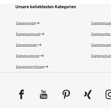
Unsere beliebtesten Kategorien
Damenmode
Damenbluse
Damenschmuck
Damenunter
Damenkleider
Damenhose
Damenpullover
Damenschuh
Damensporthosen
facebook
youtube
pinterest
xing
insta