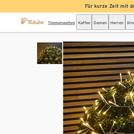
Für kurze Zeit mit d
Themenwelten
Kaffee
Damen
Herren
Kin