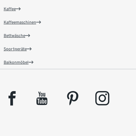
Kaffee
Kaffeemaschinen
Bettwäsche
Sportgeräte
Balkonmöbel
facebook
youtube
pinterest
instagram