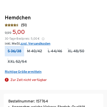
Hemdchen
(51)
5,00
9,99
30-Tage-Bestpreis:
5,00
€
inkl. MwSt.
zzgl. Versandkosten
S 36/38
M 40/42
L 44/46
XL 48/50
XXL 52/54
Richtige Größe ermitteln
Zur Zeit nicht verfügbar
Bestellnummer: 157764
Angenehm weiche Viskose-Stretch-Qualität