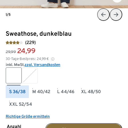
1/5
Sweathose, dunkelblau
(229)
24,99
29,99
30-Tage-Bestpreis:
24,99
€
inkl. MwSt.
zzgl. Versandkosten
S 36/38
M 40/42
L 44/46
XL 48/50
XXL 52/54
Richtige Größe ermitteln
Anzahl