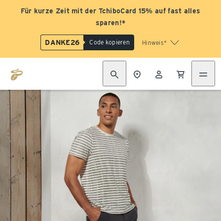
Für kurze Zeit mit der TchiboCard 15% auf fast alles
sparen!*
DANKE26
Code kopieren
Hinweis*