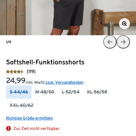
1/4
Softshell-Funktionsshorts
(119)
24,99
inkl. MwSt.
zzgl. Versandkosten
S 44/46
M 48/50
L 52/54
XL 56/58
XXL 60/62
Richtige Größe ermitteln
Zur Zeit nicht verfügbar