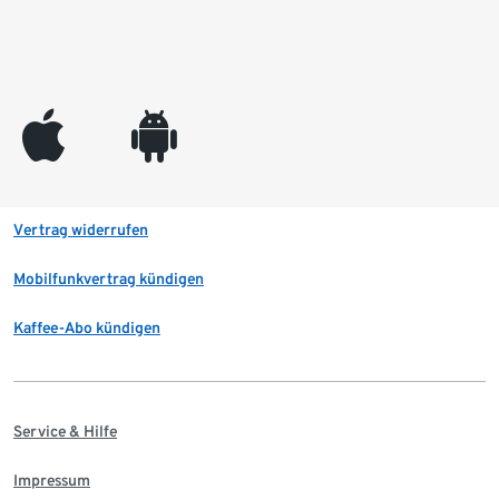
appleinc
android
Vertrag widerrufen
Mobilfunkvertrag kündigen
Kaffee-Abo kündigen
Service & Hilfe
Impressum