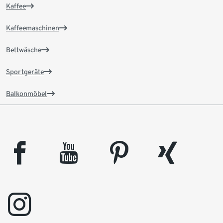
Kaffee
Kaffeemaschinen
Bettwäsche
Sportgeräte
Balkonmöbel
facebook
youtube
pinterest
xing
instagram