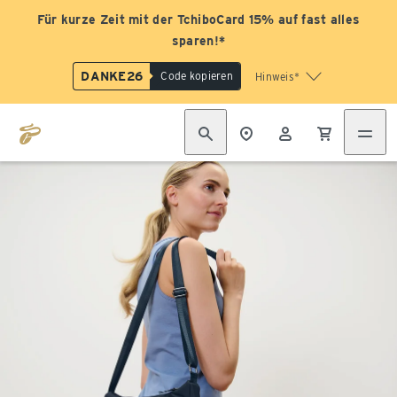
Für kurze Zeit mit der TchiboCard 15% auf fast alles
sparen!*
DANKE26
Code kopieren
Hinweis*