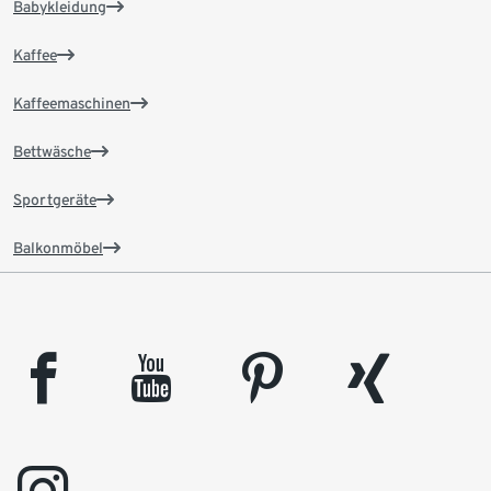
Babykleidung
Kaffee
Kaffeemaschinen
Bettwäsche
Sportgeräte
Balkonmöbel
facebook
youtube
pinterest
xing