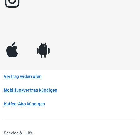
instagram
appleinc
android
Vertrag widerrufen
Mobilfunkvertrag kündigen
Kaffee-Abo kündigen
Service & Hilfe