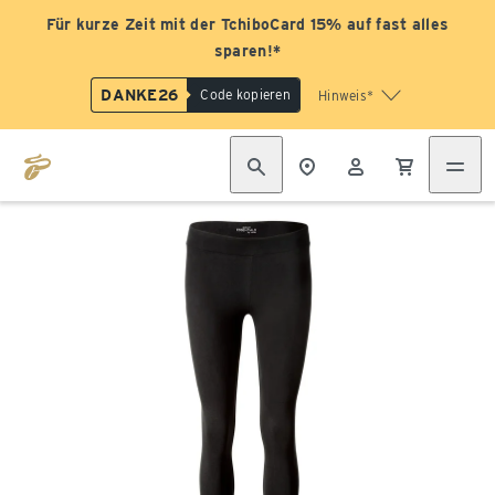
Für kurze Zeit mit der TchiboCard 15% auf fast alles
sparen!*
DANKE26
Code kopieren
Hinweis*