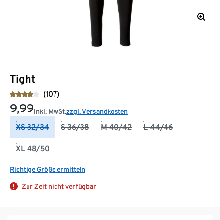
Tight
(107)
9,99
inkl. MwSt.
zzgl. Versandkosten
XS 32/34
S 36/38
M 40/42
L 44/46
XL 48/50
Richtige Größe ermitteln
Zur Zeit nicht verfügbar