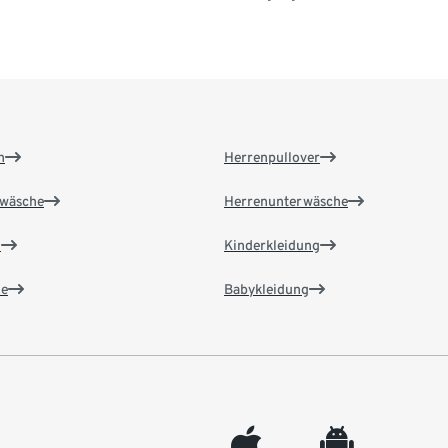
n
Herrenpullover
wäsche
Herrenunterwäsche
n
Kinderkleidung
e
Babykleidung
appleinc
android