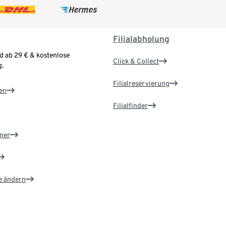
Filialabholung
d ab 29 € & kostenlose
Click & Collect
.
Filialreservierung
en
Filialfinder
ner
e ändern