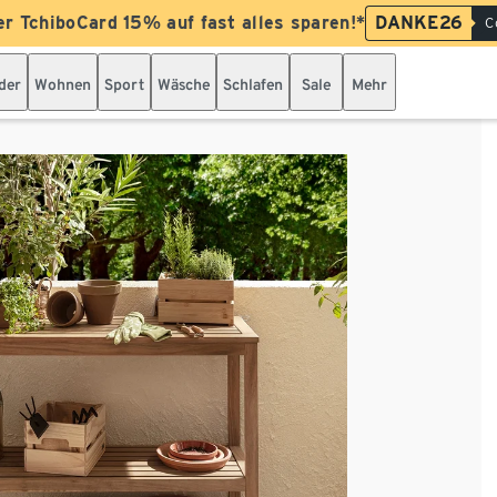
er TchiboCard 15% auf fast alles sparen!*
DANKE26
C
der
Wohnen
Sport
Wäsche
Schlafen
Sale
Mehr