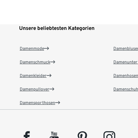
Unsere beliebtesten Kategorien
Damenmode
Damenbluse
Damenschmuck
Damenunter
Damenkleider
Damenhose
Damenpullover
Damenschuh
Damensporthosen
facebook
youtube
pinterest
instagram