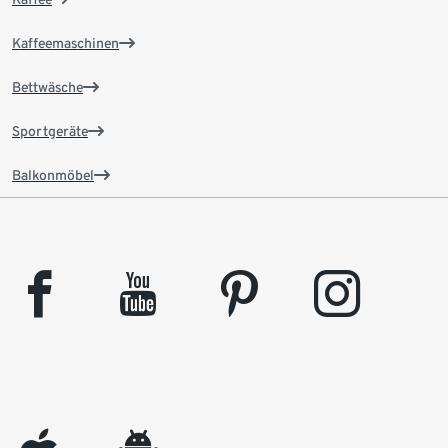
Kaffeemaschinen
Bettwäsche
Sportgeräte
Balkonmöbel
facebook
youtube
pinterest
instagram