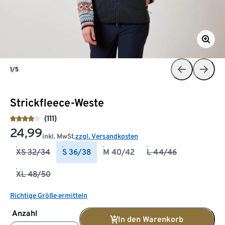
1/5
Strickfleece-Weste
(111)
24,99
inkl. MwSt.
zzgl. Versandkosten
XS 32/34
S 36/38
M 40/42
L 44/46
XL 48/50
Richtige Größe ermitteln
Anzahl
In den Warenkorb