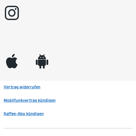
instagram
appleinc
android
Vertrag widerrufen
Mobilfunkvertrag kündigen
Kaffee-Abo kündigen