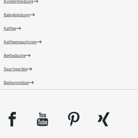
Kinderkleidung
Babykleidung
Kaffee
Kaffeemaschinen
Bettwäsche
Sportgeräte
Balkonmöbel
facebook
youtube
pinterest
xing