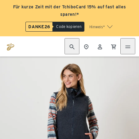
Für kurze Zeit mit der TchiboCard 15% auf fast alles
sparen!*
DANKE26
Code kopieren
Hinweis*