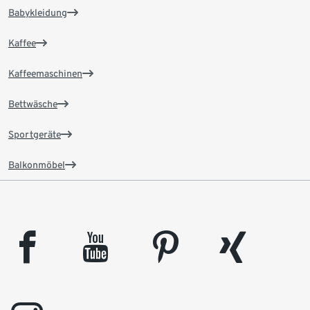
Babykleidung
Kaffee
Kaffeemaschinen
Bettwäsche
Sportgeräte
Balkonmöbel
facebook
youtube
pinterest
xing