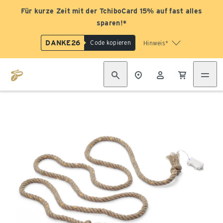
Für kurze Zeit mit der TchiboCard 15% auf fast alles
sparen!*
DANKE26
Code kopieren
Hinweis*