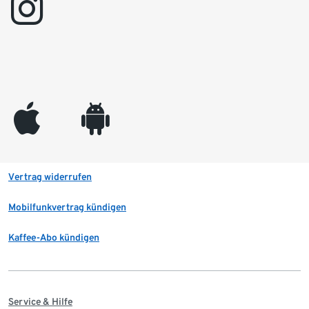
instagram
appleinc
android
Vertrag widerrufen
Mobilfunkvertrag kündigen
Kaffee-Abo kündigen
Service & Hilfe