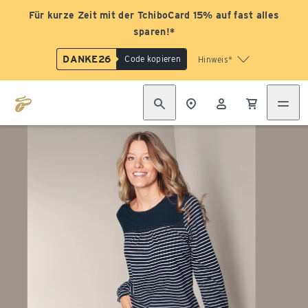
Für kurze Zeit mit der TchiboCard 15% auf fast alles
sparen!*
DANKE26
Code kopieren
Hinweis*