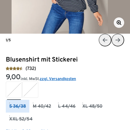
1/5
Blusenshirt mit Stickerei
(732)
9,00
inkl. MwSt.
zzgl. Versandkosten
S 36/38
M 40/42
L 44/46
XL 48/50
XXL 52/54