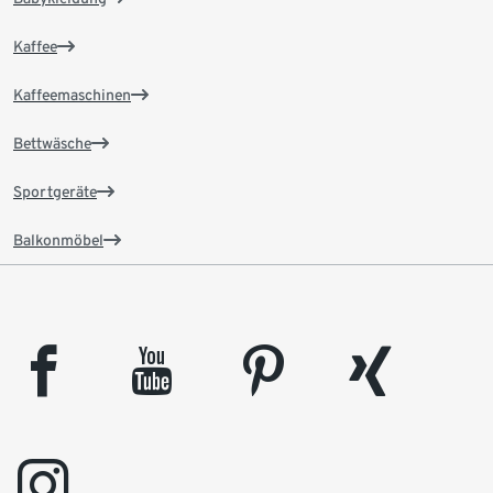
Kaffee
Kaffeemaschinen
Bettwäsche
Sportgeräte
Balkonmöbel
facebook
youtube
pinterest
xing
instagram