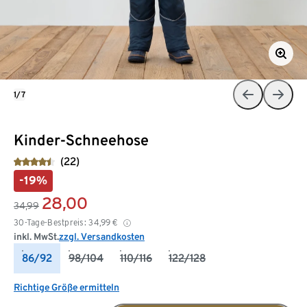
1/7
Kinder-Schneehose
(22)
-19%
28,00
34,99
30-Tage-Bestpreis:
34,99
€
inkl. MwSt.
zzgl. Versandkosten
86/92
98/104
110/116
122/128
Richtige Größe ermitteln