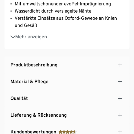
Mit umweltschonender evoPel-Imprägnierung
Wasserdicht durch versiegelte Nähte
Verstärkte Einsätze aus Oxford-Gewebe an Knien
und Gesäß
Weiche, leichte und wärmende Wattierung
Mehr anzeigen
Mit elastischen, längenverstellbaren Hosenträgern
Mit Reißverschluss und Druckknopf,
weitenregulierbar durch Klettverschluss
Leichtes Taftfutter zum einfachen An- und
Produktbeschreibung
Ausziehen
Optimaler Nässeschutz durch elastischen
Material & Pflege
Schneefang am Beinende
Seitlicher Reißverschluss am Beinabschluss zum
Qualität
einfachen An- und Ausziehen
Mit dekorativen Reflektor-Elementen
Lieferung & Rücksendung
Kundenbewertungen