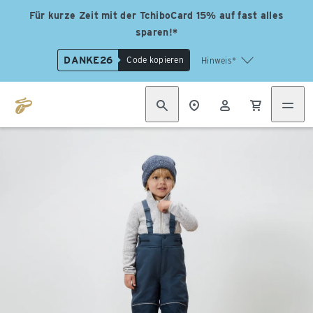
Für kurze Zeit mit der TchiboCard 15% auf fast alles
sparen!*
DANKE26
Code kopieren
Hinweis*