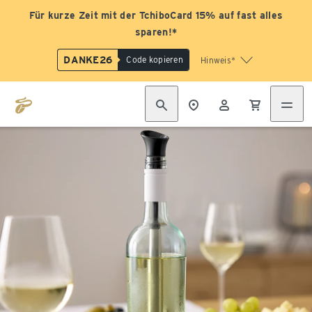
Für kurze Zeit mit der TchiboCard 15% auf fast alles
sparen!*
DANKE26
Code kopieren
Hinweis*