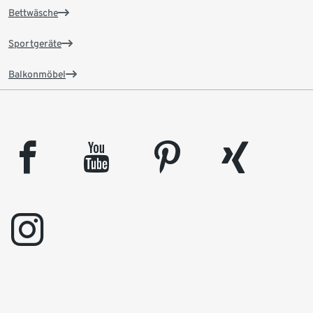
Bettwäsche
Sportgeräte
Balkonmöbel
facebook
youtube
pinterest
xing
instagram