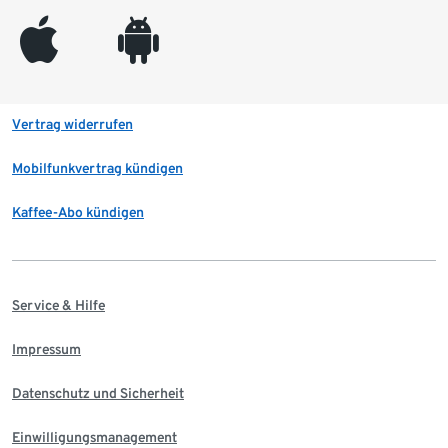
appleinc
android
Vertrag widerrufen
Mobilfunkvertrag kündigen
Kaffee-Abo kündigen
Service & Hilfe
Impressum
Datenschutz und Sicherheit
Einwilligungsmanagement