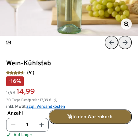
1/4
Wein-Kühlstab
(61)
-16%
14,99
17,99
30-Tage-Bestpreis:
17,99
€
inkl. MwSt.
zzgl. Versandkosten
Anzahl
In den Warenkorb
Auf Lager