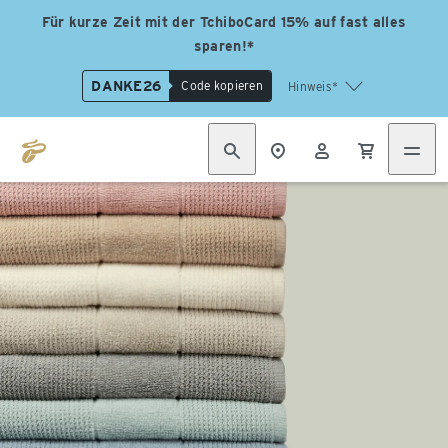
Für kurze Zeit mit der TchiboCard 15% auf fast alles
sparen!*
DANKE26
Code kopieren
Hinweis*