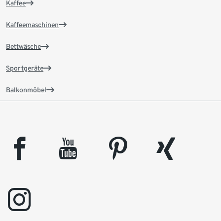
Kaffee
Kaffeemaschinen
Bettwäsche
Sportgeräte
Balkonmöbel
facebook
youtube
pinterest
xing
instagram