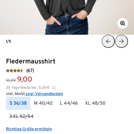
1/5
Fledermausshirt
(67)
9,00
16,99
30-Tage-Bestpreis:
5,00
€
inkl. MwSt.
zzgl. Versandkosten
S 36/38
M 40/42
L 44/46
XL 48/50
XXL 52/54
Richtige Größe ermitteln