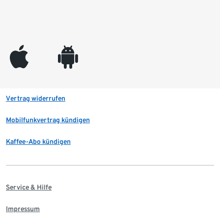
appleinc
android
Vertrag widerrufen
Mobilfunkvertrag kündigen
Kaffee-Abo kündigen
Service & Hilfe
Impressum