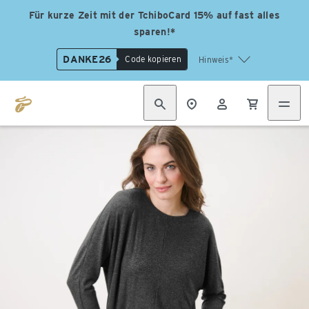
Für kurze Zeit mit der TchiboCard 15% auf fast alles
sparen!*
DANKE26
Code kopieren
Hinweis*