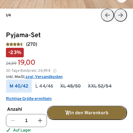
1/4
Pyjama-Set
(270)
-23%
19,00
24,99
30-Tage-Bestpreis:
24,99
€
inkl. MwSt.
zzgl. Versandkosten
M 40/42
L 44/46
XL 48/50
XXL 52/54
Richtige Größe ermitteln
Anzahl
In den Warenkorb
Auf Lager