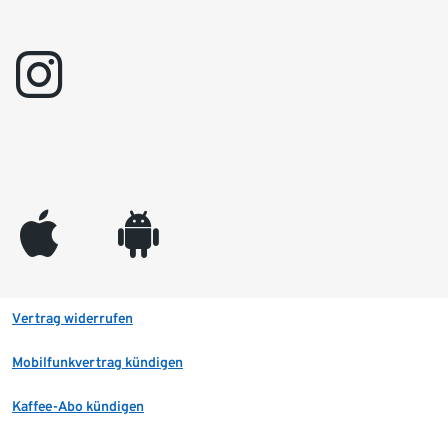
instagram
appleinc
android
Vertrag widerrufen
Mobilfunkvertrag kündigen
Kaffee-Abo kündigen