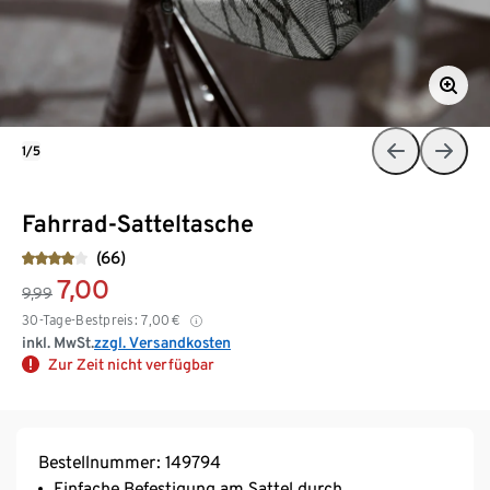
1/5
Fahrrad-Satteltasche
(66)
7,00
9,99
30-Tage-Bestpreis:
7,00
€
inkl. MwSt.
zzgl. Versandkosten
Zur Zeit nicht verfügbar
Bestellnummer: 149794
Einfache Befestigung am Sattel durch