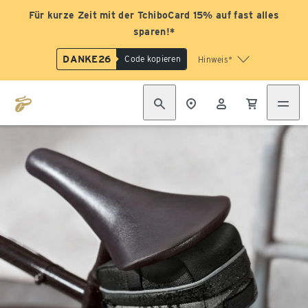
Für kurze Zeit mit der TchiboCard 15% auf fast alles
sparen!*
DANKE26
Code kopieren
Hinweis*