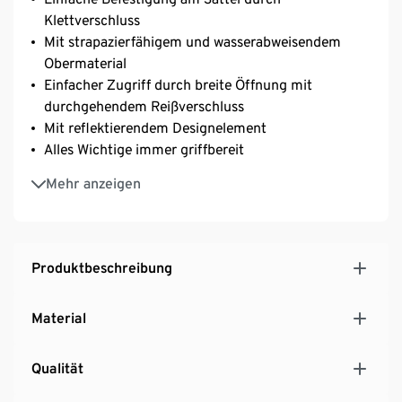
Klettverschluss
Mit strapazierfähigem und wasserabweisendem
Obermaterial
Einfacher Zugriff durch breite Öffnung mit
durchgehendem Reißverschluss
Mit reflektierendem Designelement
Alles Wichtige immer griffbereit
Rückseite mit Schlaufe zum Anbringen eines
Mehr anzeigen
externen Rücklichts
Geeignet für alle gängigen Fahrräder
Für den schnellen Einkauf oder die lange Radtour
Produktbeschreibung
Material
Qualität