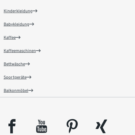
Kinderkleidung
Babykleidung
Kaffee
Kaffeemaschinen
Bettwäsche
Sportgeräte
Balkonmöbel
facebook
youtube
pinterest
xing