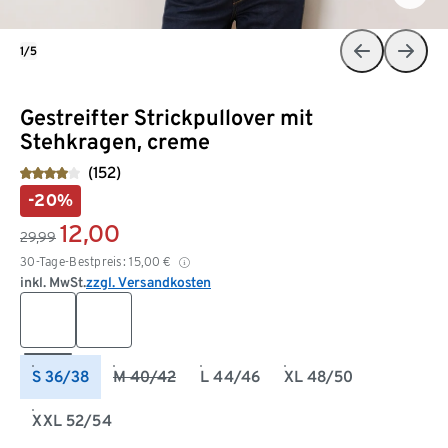
1/5
Gestreifter Strickpullover mit
Stehkragen, creme
(152)
-20%
12,00
29,99
30-Tage-Bestpreis:
15,00
€
inkl. MwSt.
zzgl. Versandkosten
S 36/38
M 40/42
L 44/46
XL 48/50
XXL 52/54