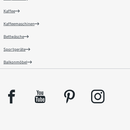
Kaffee
Kaffeemaschinen
Bettwäsche
Sportgeräte
Balkonmöbel
facebook
youtube
pinterest
instagram