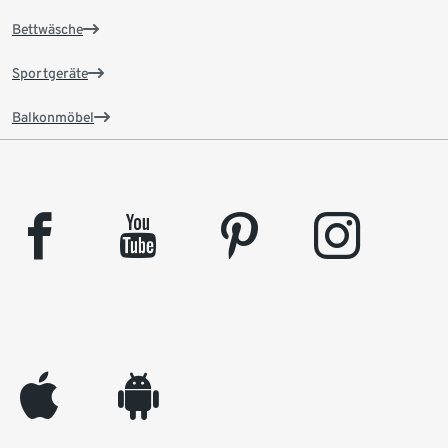
Bettwäsche
Sportgeräte
Balkonmöbel
facebook
youtube
pinterest
instagram
appleinc
android